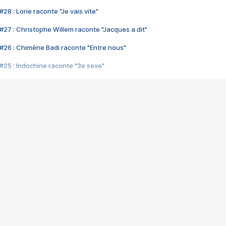
28 : Lorie raconte "Je vais vite"
#27 : Christophe Willem raconte "Jacques a dit"
#26 : Chimène Badi raconte "Entre nous"
#25 : Indochine raconte "3e sexe"
#24 : Zaho raconte "C'est chelou"
#23 : Patrick Bruel raconte "Au café des délices"
#22 : Kyo raconte "Le chemin"
#21 : Nolwenn Leroy raconte "Cassé"
#20 : Patrick Hernandez raconte "Born to be alive"
#19 : Lorie raconte "Près de moi"
#18 : Michael Jones raconte "A nos actes manqués" (avec Jean-Jacque
#17 : Khaled raconte "Aïcha"