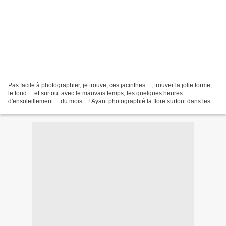
Pas facile à photographier, je trouve, ces jacinthes ..., trouver la jolie forme,
le fond ... et surtout avec le mauvais temps, les quelques heures
d'ensoleillement ... du mois ...! Ayant photographié la flore surtout dans les
parcs, je "m'attaque" à...