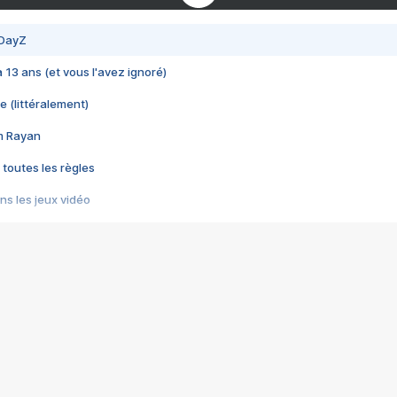
 DayZ
 a 13 ans (et vous l'avez ignoré)
e (littéralement)
im Rayan
 toutes les règles
s les jeux vidéo
us choquant de Rockstar ? - Le scandale BULLY
e plus moche de Steam
du RÊVE tourne au CAUCHEMAR
pendant 8 heures
it… à tort
umiliés par un jeu vidéo