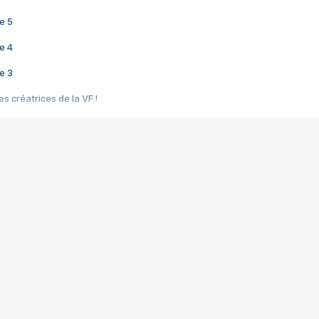
e 5
e 4
e 3
s créatrices de la VF !
e 2
e 1
e Mektoub My Love arrive enfin ! Rencontre avec Shaïn Boumedine et Sal
i : après Toni en famille
elle réalise le bouleversant Dites lui que je l'aime
ais ! Rencontre autour de Vie privée de Rebecca Zlotowski
 de Marguerite, Grave... Rencontre avec Ella Rumpf
 Les Rêveurs, un film intime sur la santé mentale