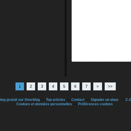
1
2
3
4
5
6
7
>
>>
log gratuit sur Overblog
Top articles
Contact
Signaler un abus
C.G
Cookies et données personnelles
Préférences cookies