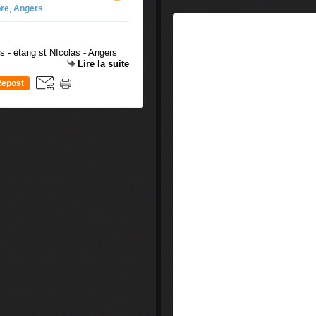
ore
,
Angers
s - étang st NIcolas - Angers
Lire la suite
epost
0