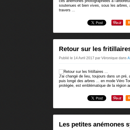
ces anémones photographiées à l'arboretu
soutenues et bien vives, sous les arbres, 
travers ...
R
Retour sur les fritillaires
Publié le 14 Avril 2017 par Véronique
dans
A
J'ai changé de lieu, toujours dans un pré, 
puis longé des arbres ... en mode Véro Tout T
protégée, est emblématique de la région a
R
Les petites anémones syl