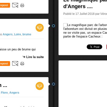
d'Angers ....
epost
0
Publié le 17 Juillet 2018 par Vér
l'arboretum est divisé en plusie
ne se visite pas, un espace Cach
ns
Angers
,
Loire
,
brume
partie de l'espace Cacheux :
 laisse un peu de brume qui
Lire la suite
epost
0
...
s
Flore
,
Angers