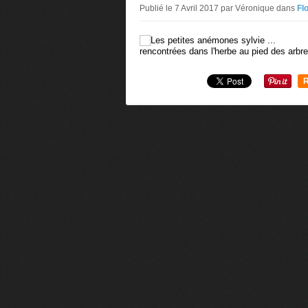
Publié le 7 Avril 2017 par Véronique
dans
Fl
rencontrées dans l'herbe au pied des arbre
R