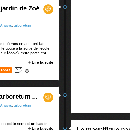
jardin de Zoé
Angers
,
arboretum
elui où mes enfants ont fait
le goûté à la sortie de l'école
sur l'école), cette partie est
Lire la suite
epost
0
'arboretum ...
Angers
,
arboretum
ne petite serre et un bassin :
Le magnifique par
Lire la suite