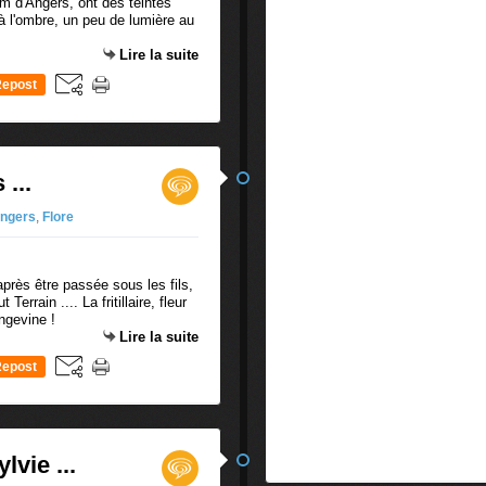
m d'Angers, ont des teintes
à l'ombre, un peu de lumière au
Lire la suite
epost
0
 ...
ngers
,
Flore
après être passée sous les fils,
errain .... La fritillaire, fleur
ngevine !
Lire la suite
epost
0
vie ...