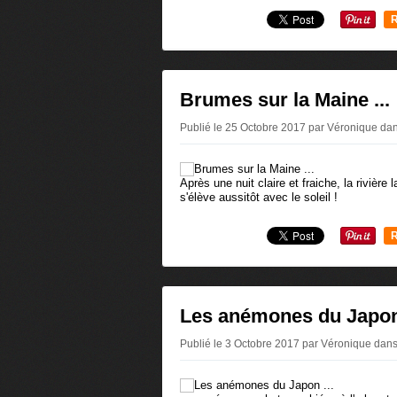
R
Brumes sur la Maine ...
Publié le 25 Octobre 2017 par Véronique
da
Après une nuit claire et fraiche, la rivière
s'élève aussitôt avec le soleil !
R
Les anémones du Japon 
Publié le 3 Octobre 2017 par Véronique
dan