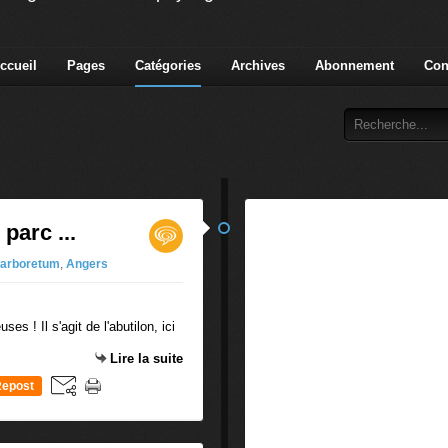
ccueil
Pages
Catégories
Archives
Abonnement
Con
parc ...
arboretum
,
Angers
es ! Il s'agit de l'abutilon, ici
Lire la suite
epost
0