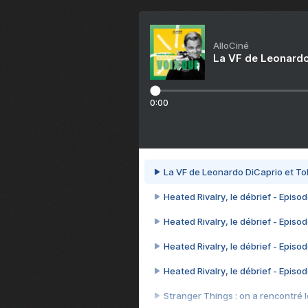
AlloCiné
La VF de Leonardo
0:00
La VF de Leonardo DiCaprio et To
Heated Rivalry, le débrief - Episod
Heated Rivalry, le débrief - Episod
Heated Rivalry, le débrief - Episod
Heated Rivalry, le débrief - Episod
Stranger Things : on a rencontré le