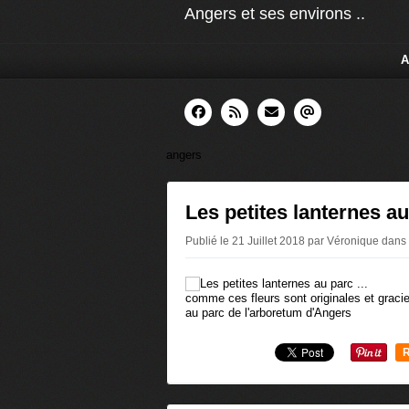
Angers et ses environs ..
A
angers
Les petites lanternes au 
Publié le 21 Juillet 2018 par Véronique
dans
comme ces fleurs sont originales et gracieus
au parc de l'arboretum d'Angers
R