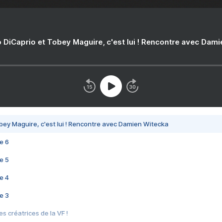
 DiCaprio et Tobey Maguire, c'est lui ! Rencontre avec Dam
bey Maguire, c'est lui ! Rencontre avec Damien Witecka
e 6
e 5
e 4
e 3
s créatrices de la VF !